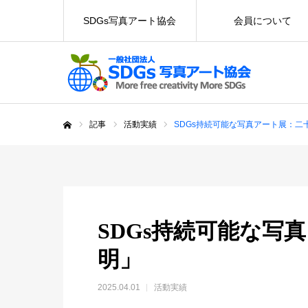
SDGs写真アート協会
会員について
記事
活動実績
SDGs持続可能な写真アート展：二
ホーム
SDGs持続可能な写
明」
2025.04.01
活動実績