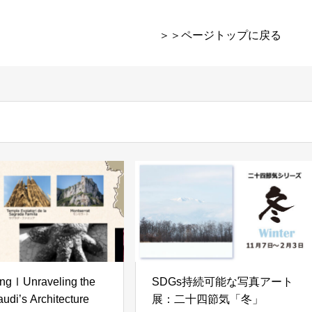
＞＞ページトップに戻る
ngⅠUnraveling the
SDGs持続可能な写真アート
audi’s Architecture
展：二十四節気「冬」