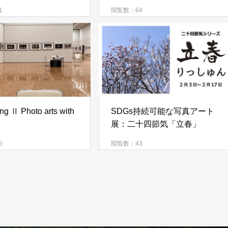
1
閲覧数：64
ng Ⅱ Photo arts with
SDGs持続可能な写真アート
展：二十四節気「立春」
5
閲覧数：43