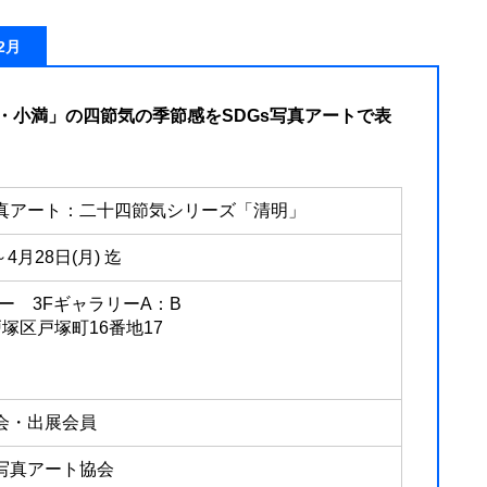
2月
・小満」の四節気の季節感をSDGs写真アートで表
写真アート：二十四節気シリーズ「清明」
～4月28日(月) 迄
ー 3FギャラリーA：B
市戸塚区戸塚町16番地17
協会・出展会員
s写真アート協会