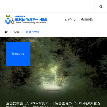
SEARCH
ログイン
会員登録
記事
最新News
ホーム
最新News
過去に実施したSDGs写真アート協会主催の「SDGs持続可能な